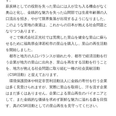
薪炭林としての役割を失った里山には人が立ち入る機会がなく
奥山と化し、金銭的な魅力を失った山間部では生産年齢層の人
口流出を招き、やがて限界集落が出現するようになりました。
このような里地の衰退は、これからの日本が抱える社会問題と
なりつつあります。
そこで株式会社正光社では荒廃した里山を健全な里山に蘇ら
せるために福島県会津若松市の里山を購入し、里山の再生活動
を開始しました。
都市と地方の人口バランスが崩れた今、都市で経済活動を行
う企業が地方の里山に出向き、里山を再生する活動を行うこと
を、地方が抱える社会問題に取り組む一種の社会貢献活動
（CSR活動）と捉えております。
環境保護団体や特定非営利活動法人に金銭の寄付を行う企業
は多く見受けられますが、実際に里山を取得し、汗を流す企業
はまだ多くはありません。企業による里山再生のパイオニアと
して、また金銭的な価値を求めず新鮮な魅力に溢れる森を目指
す、真のCSR活動としての里山再生を見守ってください。