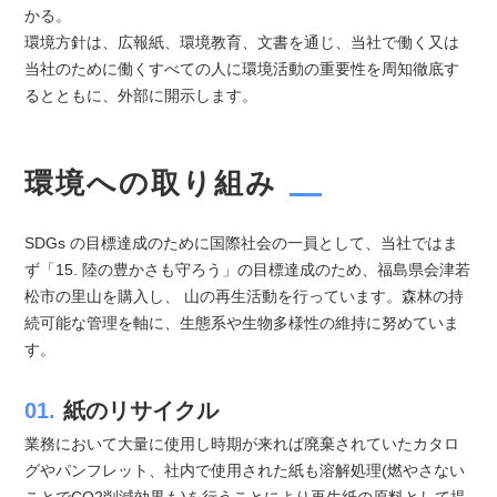
かる。
環境方針は、広報紙、環境教育、文書を通じ、当社で働く又は
当社のために働くすべての人に環境活動の重要性を周知徹底す
るとともに、外部に開示します。
環境への取り組み
SDGs の目標達成のために国際社会の一員として、当社ではま
ず「15. 陸の豊かさも守ろう」の目標達成のため、福島県会津若
松市の里山を購入し、 山の再生活動を行っています。森林の持
続可能な管理を軸に、生態系や生物多様性の維持に努めていま
す。
01.
紙のリサイクル
業務において大量に使用し時期が来れば廃棄されていたカタロ
グやパンフレット、社内で使用された紙も溶解処理(燃やさない
ことでCO2削減効果も)を行うことにより再生紙の原料として提