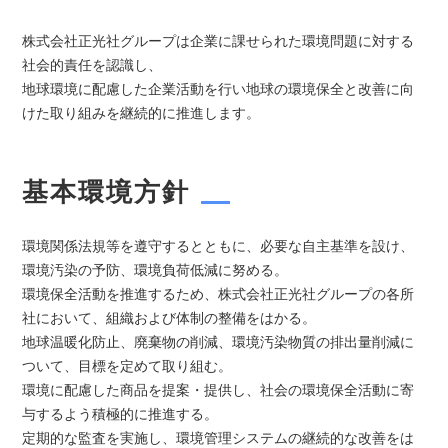
NEWS
株式会社正光社グループは企業に課せられた環境問題に対する
BLOG
社会的責任を認識し、
地球環境に配慮した企業活動を行い地球の環境保全と改善に向
けた取り組みを継続的に推進します。
CONTACT
基本環境方針
環境関係法規等を遵守するとともに、必要な自主基準を設け、
環境汚染の予防、環境負荷低減に努める。
環境保全活動を推進するため、株式会社正光社グループの各所
社において、組織および体制の整備をはかる。
地球温暖化防止、廃棄物の削減、環境汚染物質の排出量削減に
ついて、目標を定めて取り組む。
環境に配慮した商品を提案・提供し、社会の環境保全活動に寄
与するよう積極的に推進する。
定期的な監査を実施し、環境管理システムの継続的な改善をは