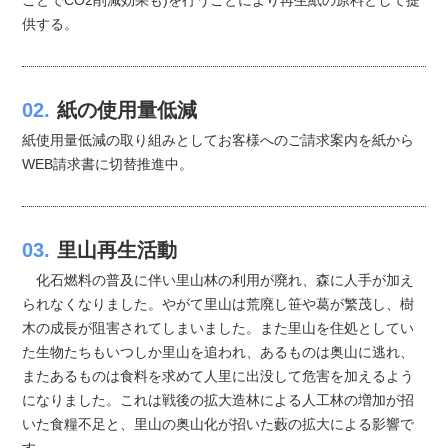
供する。
02.
紙の使用量低減
紙使用量低減の取り組みとしてお客様へのご請求案内を紙から
WEB請求書に切替推進中。
03.
里山再生活動
化石燃料の普及に伴い里山林の利用が廃れ、森に人手が加え
られなくなりました。やがて里山は荒廃し笹や葛が繁茂し、樹
木の成長が阻害されてしまいました。また里山を住処としてい
た生物たちもいつしか里山を追われ、あるものは奥山に逃れ、
またあるものは食料を求めて人里に出没して危害を加えるよう
になりました。これは戦後の拡大造林による人工林の増加が招
いた食糧不足と、里山の奥山化が招いた藪の拡大による影響で
す。