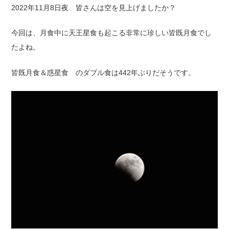
NEWS
2022年11月8日夜 皆さんは空を見上げましたか？
BLOG
今回は、月食中に天王星食も起こる非常に珍しい皆既月食でし
たよね。
CONTACT
皆既月食＆惑星食 のダブル食は442年ぶりだそうです。