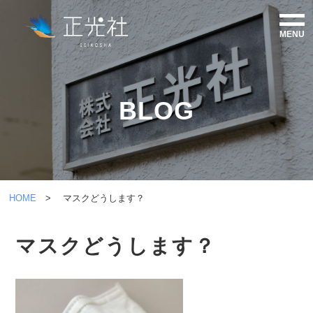
MENU
HOME
BLOG
ABOUT
MESSAGE
PRODUCTS
HOME
> マスクどうします？
SDGs
マスクどうします？
RECRUIT